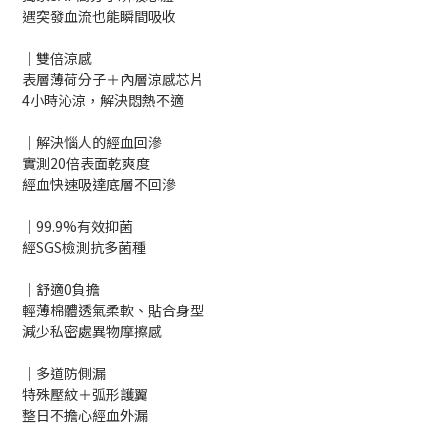
遇突發血流也能瞬間吸收
｜雙倍涼感
表層薄荷分子＋內層涼感芯片
4小時沁涼，解決悶熱不適
｜解決惱人的經血回滲
實測20倍表面乾爽度
經血快速吸達底層不回滲
｜99.9%有效抑菌
經SGS檢測抗多菌種
｜舒適0負擔
輕薄棉體透氣柔軟、貼合身型
減少私密處異物摩擦感
｜多道防側漏
特殊壓紋＋弧形護翼
整日不擔心經血外漏