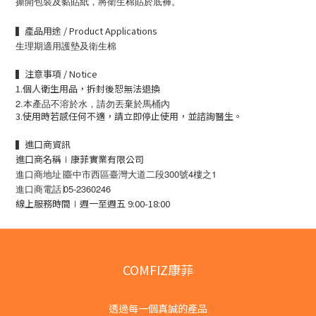
撕開包裝及黏貼紙，將衛生棉貼於底褲。
▍產品用途 / Product Applications
生理期適用護墊及衛生棉
▍注意事項 / Notice
1.個人衛生用品，拆封後恕無法退換
2.本產品不溶於水，請勿丟棄於馬桶內
3.使用時若感任何不適，請立即停止使用，並諮詢醫生。
▍進口商資訊
進口商名稱∣康菲實業有限公司
進口商地址∣臺中市西區臺灣大道二段300號4樓之1
進口商電話∣05-2360246
線上服務時間∣週一至週五 9:00-18:00
COMFIZ康菲
透過每一個真誠的產品