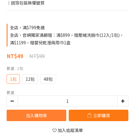
｜鋁箔包裝無懼變質
全店，滿$799免運
全店，官網獨家滿額贈：滿$899，贈壓縮洗臉巾(12入/1包)，
滿$1199，贈嬰兒乾溼兩用巾1盒
NT$99
NT$49
數量
: 1包
1包
12包
48包
數量
加入購物車
立即購買
加入追蹤清單