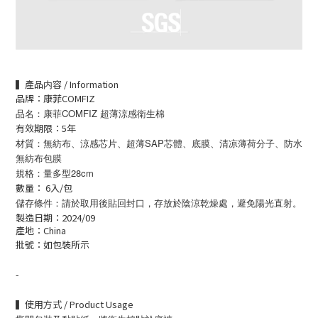
▍產品内容 / Information
品牌：康菲COMFIZ
品名：康菲COMFIZ 超薄涼感衛生棉
有效期限：5年
材質：
無紡布、涼感芯片、超薄SAP芯體、底膜、清凉薄荷分子、防水
無紡布包膜
規格：量多型28
cm
數量：
6
入/包
儲存條件：請於取用後貼回封口，存放於陰涼乾燥處，避免陽光直射。
製造日期：2024/09
產地：China
批號：如包裝所示
-
▍使用方式 / Product Usage