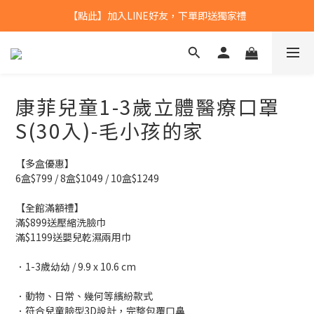
【點此】加入LINE好友，下單即送獨家禮
【點此】加入LINE好友，下單即送獨家禮
全館滿$799，本島免運
【點此】加入LINE好友，下單即送獨家禮
康菲兒童1-3歲立體醫療口罩
S(30入)-毛小孩的家
【多盒優惠】
6盒$799 / 8盒$1049 / 10盒$1249
【全館滿額禮】
滿$899送壓縮洗臉巾
滿$1199送嬰兒乾濕兩用巾
．1-3歲幼幼 / 9.9 x 10.6 cm
．動物、日常、幾何等繽紛款式
．符合兒童臉型3D設計，完整包覆口鼻