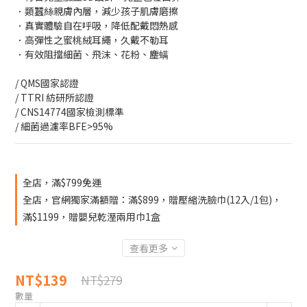
．類蠶絲親膚內層，減少孩子肌膚磨擦
．真實體驗自在呼吸，降低配戴悶熱感
．高彈性之蜜桃絨耳繩，久戴不勒耳
．有效阻擋細菌、飛沫、花粉、塵螨
/ QMS國家認證
/ TTRI 紡研所認證
/ CNS14774國家檢測標準
/ 細菌過濾率BFE>95%
全店，滿$799免運
全店，官網獨家滿額贈：滿$899，贈壓縮洗臉巾(12入/1包)，
滿$1199，贈嬰兒乾溼兩用巾1盒
查看更多
NT$139
NT$279
數量