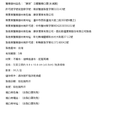
醫療器材品名：“康菲”立體醫療口罩(未
滅菌
)
許可證字號或登錄字號：衛部醫器製壹字第010143號
販賣業醫療器材商名稱：康菲實業有限公司
販賣業醫療器材商地址：
臺中市西區臺灣大道二段300號4樓之1
販賣業醫療器材商許可證：
中市醫材販字第MD6203059101號
製造業醫療器材商名稱：康菲實業有限公司·委託勤雄實業股份有限公司製造
製造業醫療器材商地址：彰化縣埔鹽鄉新水村大新路37-12號
製造業醫療器材商許可證：彰縣藥製字第6137160042號
製造產地：台灣
有效期限：5年
材質：不織布、熔噴過濾布、尼龍耳繩
規格：兒童立體約 9.9 x 10.6 cm (±0.5cm) /無鼻樑條
數量：30入/盒
儲存條件：請存放於陰涼乾燥處
製造日期：如包裝所示
批號：如包裝所示
進口商名稱：（台製口罩則免）
進口商電話：（台製口罩則免）
進口商地址：（台製口罩則免）