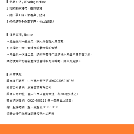
▍佩戴方法 / Wearing method
1.拉開兩側耳帶，掛於雙耳
2.將口罩上緣，沿著鼻子貼合
3.輕輕調整全側至下巴，使口罩服貼
▍注意事項 / Notice
本產品適用一般民眾、病人與醫護人員穿戴，
可阻擋微生物、體液及粒狀物質的傳遞
本產品為一次性口罩，請勿重覆使用或清洗本產品不具防毒功能，
請勿使用於有毒氣體環境當呼吸有異味時，請立即更換。
▍藥商執照
藥商許可執照∣中市醫材販字第MD6203059101號
藥商公司名稱∣康菲實業有限公司
藥商公司地址∣臺中市西區臺灣大道二段300號4樓之1
藥商諮詢專線∣0920-498175(週一至週五上班日)
線上服務時間∣週一至週五 9:00-18:00
消費者使用前應詳閱醫療器材說明書