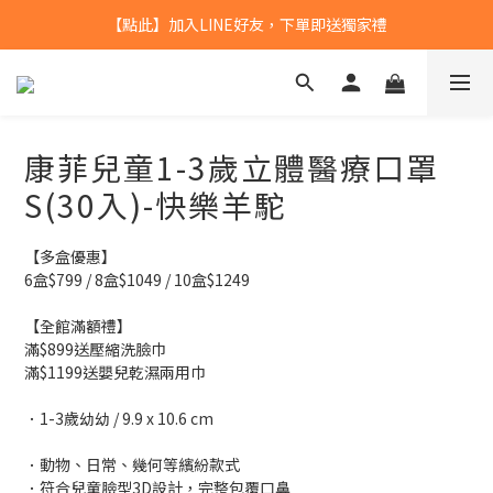
【點此】加入LINE好友，下單即送獨家禮
全館滿$799，本島免運
【點此】加入LINE好友，下單即送獨家禮
康菲兒童1-3歲立體醫療口罩
S(30入)-快樂羊駝
【多盒優惠】
6盒$799 / 8盒$1049 / 10盒$1249
【全館滿額禮】
滿$899送壓縮洗臉巾
滿$1199送嬰兒乾濕兩用巾
．1-3歲幼幼 / 9.9 x 10.6 cm
．動物、日常、幾何等繽紛款式
．符合兒童臉型3D設計，完整包覆口鼻