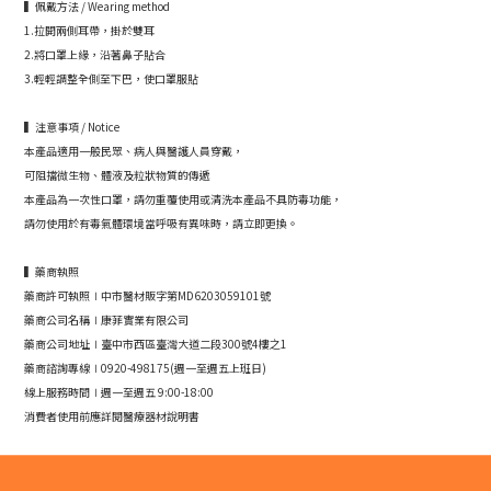
▍佩戴方法 / Wearing method
1.拉開兩側耳帶，掛於雙耳
2.將口罩上緣，沿著鼻子貼合
3.輕輕調整全側至下巴，使口罩服貼
▍注意事項 / Notice
本產品適用一般民眾、病人與醫護人員穿戴，
可阻擋微生物、體液及粒狀物質的傳遞
本產品為一次性口罩，請勿重覆使用或清洗本產品不具防毒功能，
請勿使用於有毒氣體環境當呼吸有異味時，請立即更換。
▍藥商執照
藥商許可執照∣中市醫材販字第MD6203059101號
藥商公司名稱∣康菲實業有限公司
藥商公司地址∣臺中市西區臺灣大道二段300號4樓之1
藥商諮詢專線∣0920-498175(週一至週五上班日)
線上服務時間∣週一至週五 9:00-18:00
消費者使用前應詳閱醫療器材說明書