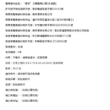
醫療器材品名：“康菲”立體醫療口罩(未
滅菌
)
許可證字號或登錄字號：衛部醫器製壹字第010143號
販賣業醫療器材商名稱：康菲實業有限公司
販賣業醫療器材商地址：
臺中市西區臺灣大道二段300號4樓之1
販賣業醫療器材商許可證：
中市醫材販字第MD6203059101號
製造業醫療器材商名稱：康菲實業有限公司·委託勤雄實業股份有限公司製造
製造業醫療器材商地址：彰化縣埔鹽鄉新水村大新路37-12號
製造業醫療器材商許可證：彰縣藥製字第6137160042號
製造產地：台灣
有效期限：5年
材質：不織布、熔噴過濾布、尼龍耳繩
規格：兒童立體約 9.9 x 10.6 cm (±0.5cm) /無鼻樑條
數量：30入/盒
儲存條件：請存放於陰涼乾燥處
製造日期：如包裝所示
批號：如包裝所示
進口商名稱：（台製口罩則免）
進口商電話：（台製口罩則免）
進口商地址：（台製口罩則免）