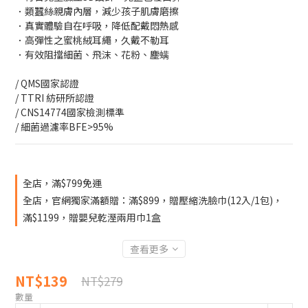
．類蠶絲親膚內層，減少孩子肌膚磨擦
．真實體驗自在呼吸，降低配戴悶熱感
．高彈性之蜜桃絨耳繩，久戴不勒耳
．有效阻擋細菌、飛沫、花粉、塵螨
/ QMS國家認證
/ TTRI 紡研所認證
/ CNS14774國家檢測標準
/ 細菌過濾率BFE>95%
全店，滿$799免運
全店，官網獨家滿額贈：滿$899，贈壓縮洗臉巾(12入/1包)，
滿$1199，贈嬰兒乾溼兩用巾1盒
查看更多
NT$139
NT$279
數量