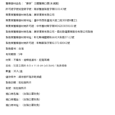
醫療器材品名：“康菲”立體醫療口罩(
未
滅菌
)
許可證字號或登錄字號：衛部醫器製壹字第010143號
販賣業醫療器材商名稱：康菲實業有限公司
販賣業醫療器材商地址：
臺中市西區臺灣大道二段300號4樓之1
販賣業醫療器材商許可證：
中市醫材販字第MD6203059101號
製造業醫療器材商名稱：康菲實業有限公司·委託勤雄實業股份有限公司製造
製造業醫療器材商地址：彰化縣埔鹽鄉新水村大新路37-12號
製造業醫療器材商許可證：彰縣藥製字第6137160042號
製造產地：台灣
有效期限：5年
材質：不織布、熔噴過濾布、尼龍耳繩
規格：兒童立體約 9.5 x 11.6 cm (±0.5cm) / 無鼻樑條
數量：30入/盒
儲存條件：請存放於陰涼乾燥處
製造日期：如包裝所示
批號：如包裝所示
進口商名稱：（台製口罩則免）
進口商電話：（台製口罩則免）
進口商地址：（台製口罩則免）