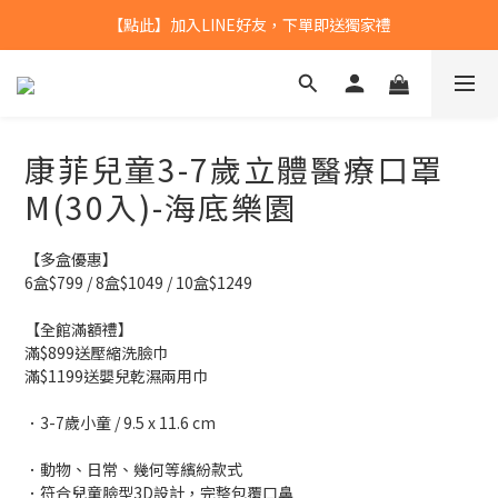
【點此】加入LINE好友，下單即送獨家禮
【點此】加入LINE好友，下單即送獨家禮
全館滿$799，本島免運
【點此】加入LINE好友，下單即送獨家禮
康菲兒童3-7歲立體醫療口罩
M(30入)-海底樂園
【多盒優惠】
6盒$799 / 8盒$1049 / 10盒$1249
【全館滿額禮】
滿$899送壓縮洗臉巾
滿$1199送嬰兒乾濕兩用巾
．3-7歲小童 / 9.5 x 11.6 cm
．動物、日常、幾何等繽紛款式
．符合兒童臉型3D設計，完整包覆口鼻