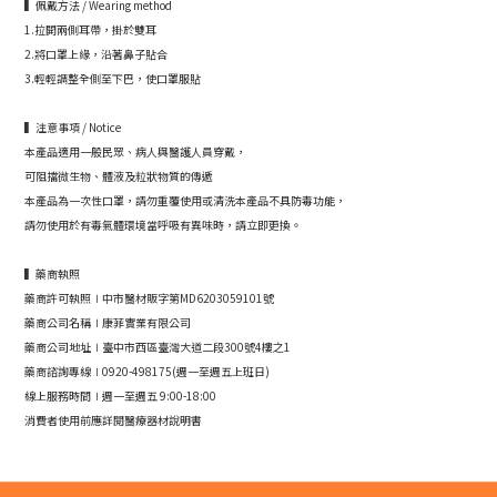
▍佩戴方法 / Wearing method
1.拉開兩側耳帶，掛於雙耳
2.將口罩上緣，沿著鼻子貼合
3.輕輕調整全側至下巴，使口罩服貼
▍注意事項 / Notice
本產品適用一般民眾、病人與醫護人員穿戴，
可阻擋微生物、體液及粒狀物質的傳遞
本產品為一次性口罩，請勿重覆使用或清洗本產品不具防毒功能，
請勿使用於有毒氣體環境當呼吸有異味時，請立即更換。
▍藥商執照
藥商許可執照∣中市醫材販字第MD6203059101號
藥商公司名稱∣康菲實業有限公司
藥商公司地址∣臺中市西區臺灣大道二段300號4樓之1
藥商諮詢專線∣0920-498175(週一至週五上班日)
線上服務時間∣週一至週五 9:00-18:00
消費者使用前應詳閱醫療器材說明書