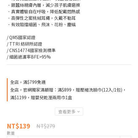
．類蠶絲親膚內層，減少孩子肌膚磨擦
．真實體驗自在呼吸，降低配戴悶熱感
．高彈性之蜜桃絨耳繩，久戴不勒耳
．有效阻擋細菌、飛沫、花粉、塵螨
/ QMS國家認證
/ TTRI 紡研所認證
/ CNS14774國家檢測標準
/ 細菌過濾率BFE>95%
全店，滿$799免運
全店，官網獨家滿額贈：滿$899，贈壓縮洗臉巾(12入/1包)，
滿$1199，贈嬰兒乾溼兩用巾1盒
查看更多
NT$139
NT$279
數量