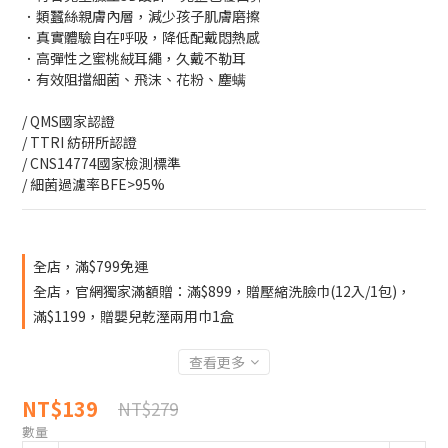
．類蠶絲親膚內層，減少孩子肌膚磨擦
．真實體驗自在呼吸，降低配戴悶熱感
．高彈性之蜜桃絨耳繩，久戴不勒耳
．有效阻擋細菌、飛沫、花粉、塵螨
/ QMS國家認證
/ TTRI 紡研所認證
/ CNS14774國家檢測標準
/ 細菌過濾率BFE>95%
全店，滿$799免運
全店，官網獨家滿額贈：滿$899，贈壓縮洗臉巾(12入/1包)，
滿$1199，贈嬰兒乾溼兩用巾1盒
查看更多
NT$139
NT$279
數量