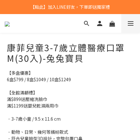
【點此】加入LINE好友，下單即送獨家禮
【點此】加入LINE好友，下單即送獨家禮
全館滿$799，本島免運
【點此】加入LINE好友，下單即送獨家禮
康菲兒童3-7歲立體醫療口罩
M(30入)-兔兔寶貝
【多盒優惠】
6盒$799 / 8盒$1049 / 10盒$1249
【全館滿額禮】
滿$899送壓縮洗臉巾
滿$1199送嬰兒乾濕兩用巾
．3-7歲小童 / 9.5 x 11.6 cm
．動物、日常、幾何等繽紛款式
．符合兒童臉型3D設計，完整包覆口鼻