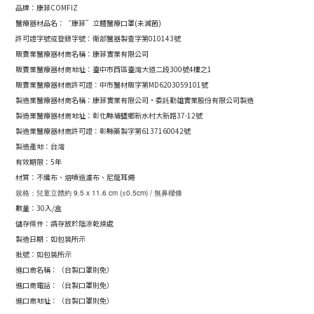
品牌：康菲COMFIZ
醫療器材品名：“康菲”立體醫療口罩(未
滅
菌)
許可證字號或登錄字號：衛部醫器製壹字第010143號
販賣業醫療器材商名稱：康菲實業有限公司
販賣業醫療器材商地址：
臺中市西區臺灣大道二段300號4樓之1
販賣業醫療器材商許可證：
中市醫材販字第MD6203059101號
製造業醫療器材商名稱：康菲實業有限公司·委託勤雄實業股份有限公司製造
製造業醫療器材商地址：彰化縣埔鹽鄉新水村大新路37-12號
製造業醫療器材商許可證：彰縣藥製字第6137160042號
製造產地：台灣
有效期限：5年
材質：不織布、熔噴過濾布、尼龍耳繩
規格：兒童立體約 9.5 x 11.6 cm (±0.5cm) / 無鼻樑條
數量：30入/盒
儲存條件：請存放於陰涼乾燥處
製造日期：如包裝所示
批號：如包裝所示
進口商名稱：（台製口罩則免）
進口商電話：（台製口罩則免）
進口商地址：（台製口罩則免）