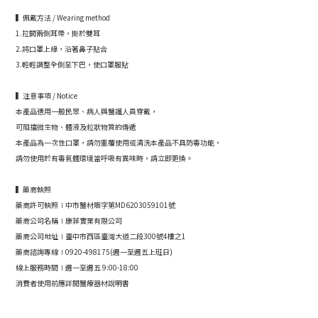
▍佩戴方法 / Wearing method
1.拉開兩側耳帶，掛於雙耳
2.將口罩上緣，沿著鼻子貼合
3.輕輕調整全側至下巴，使口罩服貼
▍注意事項 / Notice
本產品適用一般民眾、病人與醫護人員穿戴，
可阻擋微生物、體液及粒狀物質的傳遞
本產品為一次性口罩，請勿重覆使用或清洗本產品不具防毒功能，
請勿使用於有毒氣體環境當呼吸有異味時，請立即更換。
▍藥商執照
藥商許可執照∣中市醫材販字第MD6203059101號
藥商公司名稱∣康菲實業有限公司
藥商公司地址∣臺中市西區臺灣大道二段300號4樓之1
藥商諮詢專線∣0920-498175(週一至週五上班日)
線上服務時間∣週一至週五 9:00-18:00
消費者使用前應詳閱醫療器材說明書