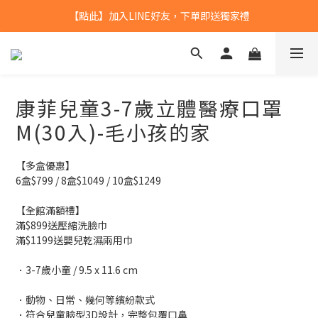
【點此】加入LINE好友，下單即送獨家禮
【點此】加入LINE好友，下單即送獨家禮
全館滿$799，本島免運
【點此】加入LINE好友，下單即送獨家禮
康菲兒童3-7歲立體醫療口罩
M(30入)-毛小孩的家
【多盒優惠】
6盒$799 / 8盒$1049 / 10盒$1249
【全館滿額禮】
滿$899送壓縮洗臉巾
滿$1199送嬰兒乾濕兩用巾
．3-7歲小童 / 9.5 x 11.6 cm
．動物、日常、幾何等繽紛款式
．符合兒童臉型3D設計，完整包覆口鼻