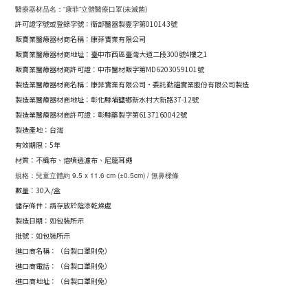
醫療器材品名：“康菲”立體醫療口罩(未滅菌)
許可證字號或登錄字號：衛部醫器製壹字第010143號
販賣業醫療器材商名稱：康菲實業有限公司
販賣業醫療器材商地址：
臺中市西區臺灣大道二段300號4樓之1
販賣業醫療器材商許可證：
中市醫材販字第MD6203059101號
製造業醫療器材商名稱：康菲實業有限公司·委託勤雄實業股份有限公司製造
製造業醫療器材商地址：彰化縣埔鹽鄉新水村大新路37-12號
製造業醫療器材商許可證：彰縣藥製字第6137160042號
製造產地：台灣
有效期限：5年
材質：不織布、熔噴過濾布、尼龍耳繩
規格：兒童立體約 9.5 x 11.6 cm (±0.5cm) / 無鼻樑條
數量：30入/盒
儲存條件：請存放於陰涼乾燥處
製造日期：如包裝所示
批號：如包裝所示
進口商名稱：（台製口罩則免）
進口商電話：（台製口罩則免）
進口商地址：（台製口罩則免）