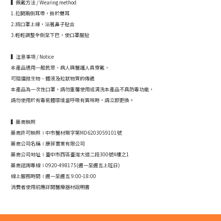
▍佩戴方法 / Wearing method
1.拉開兩側耳帶，掛於雙耳
2.將口罩上緣，沿著鼻子貼合
3.輕輕調整全側至下巴，使口罩服貼
▍注意事項 / Notice
本產品適用一般民眾、病人與醫護人員穿戴，
可阻擋微生物、體液及粒狀物質的傳遞
本產品為一次性口罩，請勿重覆使用或清洗本產品不具防毒功能，
請勿使用於有毒氣體環境當呼吸有異味時，請立即更換。
▍藥商執照
藥商許可執照∣中市醫材販字第MD6203059101號
藥商公司名稱∣康菲實業有限公司
藥商公司地址∣臺中市西區臺灣大道二段300號4樓之1
藥商諮詢專線∣0920-498175(週一至週五上班日)
線上服務時間∣週一至週五 9:00-18:00
消費者使用前應詳閱醫療器材說明書