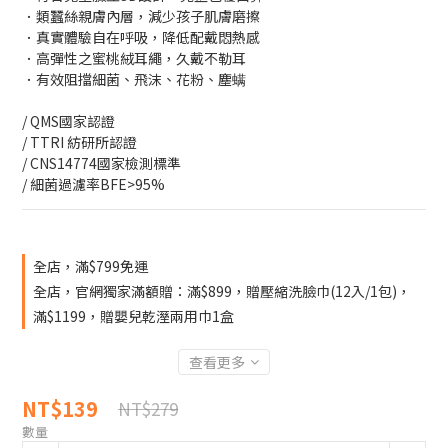
．類蠶絲親膚內層，減少孩子肌膚磨擦
．真實體驗自在呼吸，降低配戴悶熱感
．高彈性之蜜桃絨耳繩，久戴不勒耳
．有效阻擋細菌、飛沫、花粉、塵螨
/ QMS國家認證
/ TTRI 紡研所認證
/ CNS14774國家檢測標準
/ 細菌過濾率BFE>95%
全店，滿$799免運
全店，官網獨家滿額贈：滿$899，贈壓縮洗臉巾(12入/1包)，
滿$1199，贈嬰兒乾溼兩用巾1盒
查看更多
NT$139
NT$279
數量