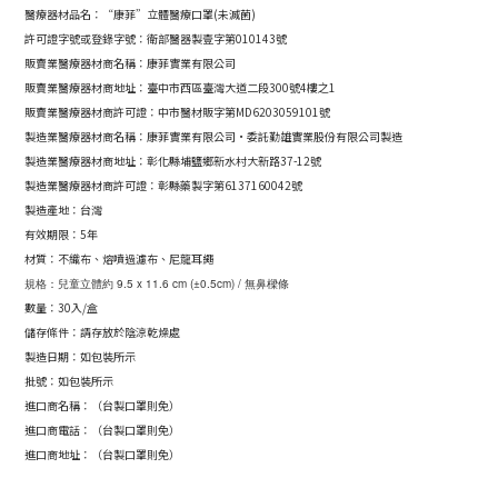
醫療器材品名：“康菲”立體醫療口罩(
未
滅菌
)
許可證字號或登錄字號：衛部醫器製壹字第010143號
販賣業醫療器材商名稱：康菲實業有限公司
販賣業醫療器材商地址：
臺中市西區臺灣大道二段300號4樓之1
販賣業醫療器材商許可證：
中市醫材販字第MD6203059101號
製造業醫療器材商名稱：康菲實業有限公司·委託勤雄實業股份有限公司製造
製造業醫療器材商地址：彰化縣埔鹽鄉新水村大新路37-12號
製造業醫療器材商許可證：彰縣藥製字第6137160042號
製造產地：台灣
有效期限：5年
材質：不織布、熔噴過濾布、尼龍耳繩
規格：兒童立體約 9.5 x 11.6 cm (±0.5cm) / 無鼻樑條
數量：30入/盒
儲存條件：請存放於陰涼乾燥處
製造日期：如包裝所示
批號：如包裝所示
進口商名稱：（台製口罩則免）
進口商電話：（台製口罩則免）
進口商地址：（台製口罩則免）