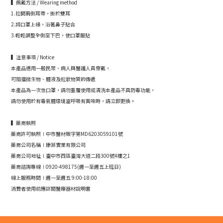
▍佩戴方法 / Wearing method
1.拉開兩側耳帶，掛於雙耳
2.將口罩上緣，沿著鼻子貼合
3.輕輕調整全側至下巴，使口罩服貼
▍注意事項 / Notice
本產品適用一般民眾、病人與醫護人員穿戴，
可阻擋微生物、體液及粒狀物質的傳遞
本產品為一次性口罩，請勿重覆使用或清洗本產品不具防毒功能，
請勿使用於有毒氣體環境當呼吸有異味時，請立即更換。
▍藥商執照
藥商許可執照∣中市醫材販字第MD6203059101號
藥商公司名稱∣康菲實業有限公司
藥商公司地址∣臺中市西區臺灣大道二段300號4樓之1
藥商諮詢專線∣0920-498175(週一至週五上班日)
線上服務時間∣週一至週五 9:00-18:00
消費者使用前應詳閱醫療器材說明書