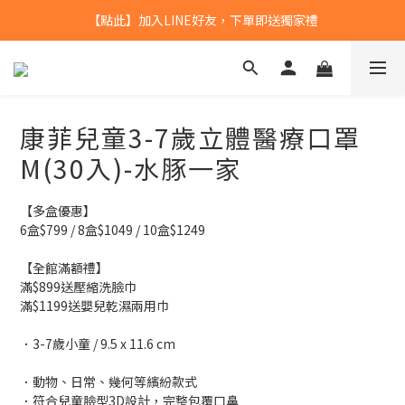
【點此】加入LINE好友，下單即送獨家禮
【點此】加入LINE好友，下單即送獨家禮
全館滿$799，本島免運
【點此】加入LINE好友，下單即送獨家禮
康菲兒童3-7歲立體醫療口罩
M(30入)-水豚一家
【多盒優惠】
6盒$799 / 8盒$1049 / 10盒$1249
【全館滿額禮】
滿$899送壓縮洗臉巾
滿$1199送嬰兒乾濕兩用巾
．3-7歲小童 / 9.5 x 11.6 cm
．動物、日常、幾何等繽紛款式
．符合兒童臉型3D設計，完整包覆口鼻