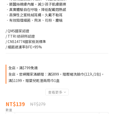
．類蠶絲親膚內層，減少孩子肌膚磨擦
．真實體驗自在呼吸，降低配戴悶熱感
．高彈性之蜜桃絨耳繩，久戴不勒耳
．有效阻擋細菌、飛沫、花粉、塵螨
/ QMS國家認證
/ TTRI 紡研所認證
/ CNS14774國家檢測標準
/ 細菌過濾率BFE>95%
全店，滿$799免運
全店，官網獨家滿額贈：滿$899，贈壓縮洗臉巾(12入/1包)，
滿$1199，贈嬰兒乾溼兩用巾1盒
查看更多
NT$139
NT$279
數量