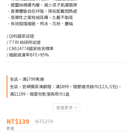
．類蠶絲親膚內層，減少孩子肌膚磨擦
．真實體驗自在呼吸，降低配戴悶熱感
．高彈性之蜜桃絨耳繩，久戴不勒耳
．有效阻擋細菌、飛沫、花粉、塵螨
/ QMS國家認證
/ TTRI 紡研所認證
/ CNS14774國家檢測標準
/ 細菌過濾率BFE>95%
全店，滿$799免運
全店，官網獨家滿額贈：滿$899，贈壓縮洗臉巾(12入/1包)，
滿$1199，贈嬰兒乾溼兩用巾1盒
查看更多
NT$139
NT$279
數量