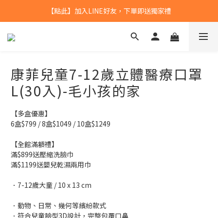
【點此】加入LINE好友，下單即送獨家禮
【點此】加入LINE好友，下單即送獨家禮
全館滿$799，本島免運
【點此】加入LINE好友，下單即送獨家禮
康菲兒童7-12歲立體醫療口罩
L(30入)-毛小孩的家
【多盒優惠】
6盒$799 / 8盒$1049 / 10盒$1249
【全館滿額禮】
滿$899送壓縮洗臉巾
滿$1199送嬰兒乾濕兩用巾
．7-12歲大童 / 10 x 13 cm
．動物、日常、幾何等繽紛款式
．符合兒童臉型3D設計，完整包覆口鼻