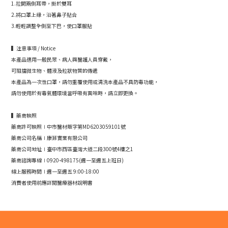
1.拉開兩側耳帶，掛於雙耳
2.將口罩上緣，沿著鼻子貼合
3.輕輕調整全側至下巴，使口罩服貼
▍注意事項 / Notice
本產品適用一般民眾、病人與醫護人員穿戴，
可阻擋微生物、體液及粒狀物質的傳遞
本產品為一次性口罩，請勿重覆使用或清洗本產品不具防毒功能，
請勿使用於有毒氣體環境當呼吸有異味時，請立即更換。
▍藥商執照
藥商許可執照∣中市醫材販字第MD6203059101號
藥商公司名稱∣康菲實業有限公司
藥商公司地址∣臺中市西區臺灣大道二段300號4樓之1
藥商諮詢專線∣0920-498175(週一至週五上班日)
線上服務時間∣週一至週五 9:00-18:00
消費者使用前應詳閱醫療器材說明書