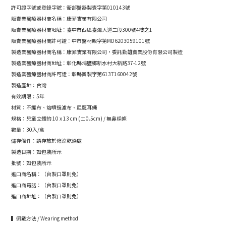
許可證字號或登錄字號：衛部醫器製壹字第010143號
販賣業醫療器材商名稱：康菲實業有限公司
販賣業醫療器材商地址：
臺中市西區臺灣大道二段300號4樓之1
販賣業醫療器材商許可證：
中市醫材販字第MD6203059101號
製造業醫療器材商名稱：康菲實業有限公司·委託勤雄實業股份有限公司製造
製造業醫療器材商地址：彰化縣埔鹽鄉新水村大新路37-12號
製造業醫療器材商許可證：彰縣藥製字第6137160042號
製造產地：台灣
有效期限：5年
材質：不織布、熔噴過濾布、尼龍耳繩
規格：兒童立體約 10 x 13 cm (±0.5cm) / 無鼻樑條
數量：30入/盒
儲存條件：請存放於陰涼乾燥處
製造日期：如包裝所示
批號：如包裝所示
進口商名稱：（台製口罩則免）
進口商電話：（台製口罩則免）
進口商地址：（台製口罩則免）
▍佩戴方法 / Wearing method