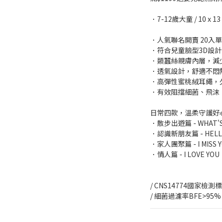
．7-12歲大童 / 10 x 13
．人氣聯名開賣 20入
．符合兒童臉型3D設
．類蠶絲親膚內層，減
．透氣設計，舒適不悶
．高彈性蜜桃絨耳繩，
．有效阻擋細菌、飛沫
日常四款，溫柔守護好
．散步出遊篇 - WHAT'S
．認識新朋友篇 - HELL
．家人團聚篇 - I MISS 
．情人篇 - I LOVE YOU
/ CNS14774國家檢測
/ 細菌過濾率BFE>95%