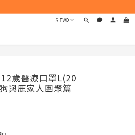
$
TWD
立即購買
12歲醫療口罩L(20
-狗與鹿家人團聚篇
用巾