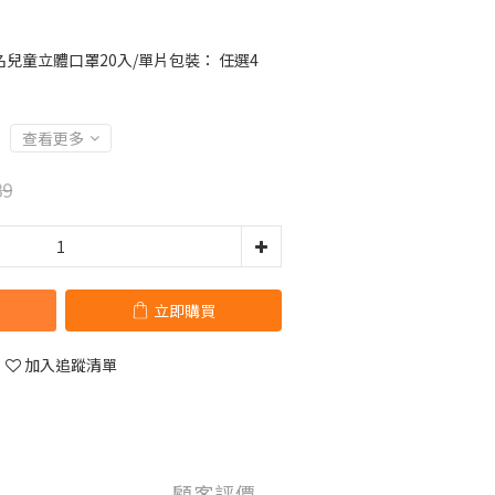
兒童立體口罩20入/單片包裝： 任選4
查看更多
89
立即購買
加入追蹤清單
顧客評價