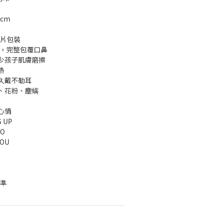
 cm
單片包裝
計，完整包覆口鼻
少孩子肌膚磨擦
熱
久戴不勒耳
、花粉、塵螨
心情
 UP
O
YOU
標準