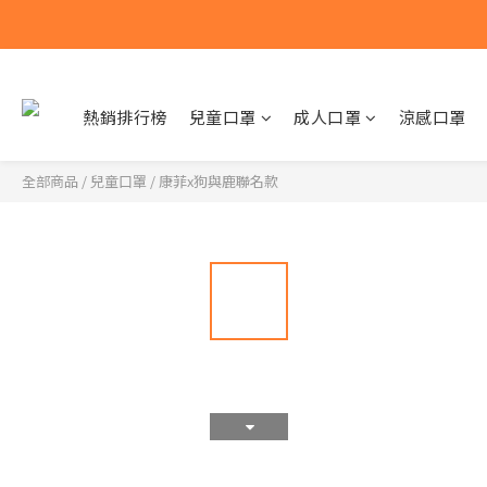
熱銷排行榜
兒童口罩
成人口罩
涼感口罩
全部商品
/
兒童口罩
/
康菲x狗與鹿聯名款