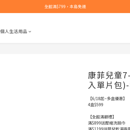
【點此】加入LINE好友，下單即送獨家禮
全館滿$799，本島免運
【點此】加入LINE好友，下單即送獨家禮
個人生活用品
康菲兒童7-
入單片包)
【6/18起~多盒優惠】
4盒$599
【全館滿額禮】
滿$899送壓縮洗臉巾
滿$1199送嬰兒乾濕兩