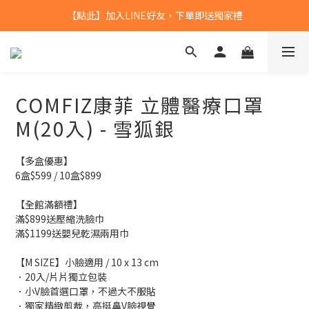
【點此】加入LINE好友，下單即送獨家禮
【點此】加入LINE好友，下單即送獨家禮
全館滿$799，本島免運
【點此】加入LINE好友，下單即送獨家禮
COMFIZ康菲 立體醫療口罩
M(20入) - 雪狐銀
【多盒優惠】
6盒$599 / 10盒$899
【全館滿額禮】
滿$899送壓縮洗臉巾
滿$1199送嬰兒乾濕兩用巾
【M SIZE】小臉適用 / 10 x 13 cm
．20入/片片獨立包裝 
．小V臉首選口罩，不過大不服貼
．獨家精緻剪裁，高挺鼻V臉視覺