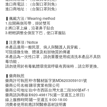
進口商電話：（台製口罩則免）
進口商地址：（台製口罩則免）
▍佩戴方法 / Wearing method
1.拉開兩側耳帶，掛於雙耳
2.將口罩上緣，沿著鼻子貼合
3.輕輕調整全側至下巴，使口罩服貼
▍注意事項 / Notice
本產品適用一般民眾、病人與醫護人員穿戴，
可阻擋微生物、體液及粒狀物質的傳遞
本產品為一次性口罩，請勿重覆使用或清洗本產品不具防
毒功能，
請勿使用於有毒氣體環境當呼吸有異味時，請立即更換。
▍藥商執照
藥商許可執照∣中市醫材販字第MD6203059101號
藥商公司名稱∣康菲實業有限公司
藥商公司地址∣台中市西區台灣大道二段300號4F-1
藥商諮詢專線∣0920-498175(週一至週五上班日)
線上服務時間∣週一至週五 9:00-18:00
消費者使用前應詳閱醫療器材說明書