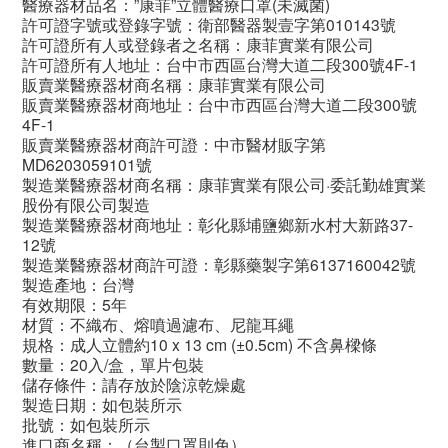
醫療器材品名：”康菲”立體醫療口罩(未滅菌)
許可證字號或登錄字號：衛部醫器製壹字第010143號
許可證所有人或登錄者之名稱：康菲實業有限公司
許可證所有人地址：台中市西區台灣大道二段300號4F-1
販賣業醫療器材商名稱：康菲實業有限公司
販賣業醫療器材商地址：台中市西區台灣大道二段300號
4F-1
販賣業醫療器材商許可證：中市醫材販字第
MD6203059101號
製造業醫療器材商名稱：康菲實業有限公司·委託勤雄實業
股份有限公司製造
製造業醫療器材商地址：彰化縣埔鹽鄉新水村大新路37-
12號
製造業醫療器材商許可證：彰縣藥製字第6137160042號
製造產地：台灣
有效期限：5年
材質：不織布、熔噴過濾布、尼龍耳繩
規格：成人立體約10 x 13 cm (±0.5cm) 不含鼻樑條
數量：20入/盒，單片包裝
儲存條件：請存放於陰涼乾燥處
製造日期：如包裝所示
批號：如包裝所示
進口商名稱：（台製口罩則免）