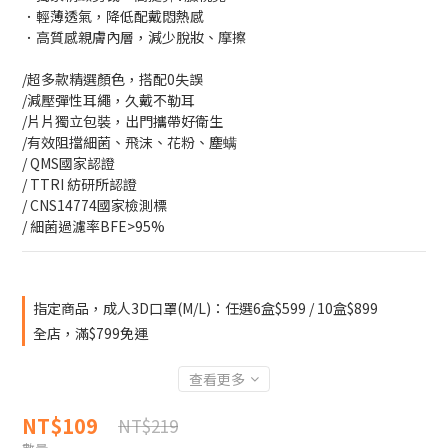
．輕薄透氣，降低配戴悶熱感
．高質感親膚內層，減少脫妝、摩擦
/超多款精選顏色，搭配0失誤
/減壓彈性耳繩，久戴不勒耳
/片片獨立包裝，出門攜帶好衛生
/有效阻擋細菌、飛沫、花粉、塵螨
/ QMS國家認證
/ TTRI 紡研所認證
/ CNS14774國家檢測標
/ 細菌過濾率BFE>95%
指定商品，成人3D口罩(M/L)：任選6盒$599 / 10盒$899
全店，滿$799免運
查看更多
NT$109
NT$219