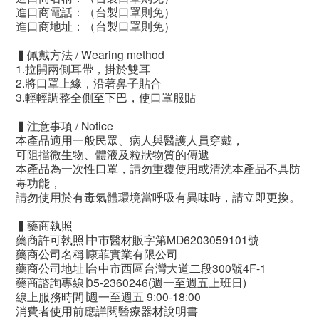
進口商電話：（台製口罩則免）
進口商地址：（台製口罩則免）
▍佩戴方法 / Wearing method
1.拉開兩側耳帶，掛於雙耳
2.將口罩上緣，沿著鼻子貼合
3.輕輕調整全側至下巴，使口罩服貼
▍注意事項 / Notice
本產品適用一般民眾、病人與醫護人員穿戴，
可阻擋微生物、體液及粒狀物質的傳遞
本產品為一次性口罩，請勿重覆使用或清洗本產品不具防
毒功能，
請勿使用於有毒氣體環境當呼吸有異味時，請立即更換。
▍藥商執照
藥商許可執照∣中市醫材販字第MD6203059101號
藥商公司名稱∣康菲實業有限公司
藥商公司地址∣台中市西區台灣大道二段300號4F-1
藥商諮詢專線∣05-2360246(週一至週五上班日)
線上服務時間∣週一至週五 9:00-18:00
消費者使用前應詳閱醫療器材說明書