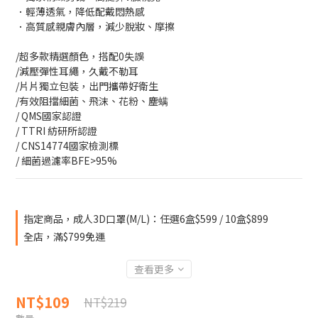
．輕薄透氣，降低配戴悶熱感
．高質感親膚內層，減少脫妝、摩擦
/超多款精選顏色，搭配0失誤
/減壓彈性耳繩，久戴不勒耳
/片片獨立包裝，出門攜帶好衛生
/有效阻擋細菌、飛沫、花粉、塵螨
/ QMS國家認證
/ TTRI 紡研所認證
/ CNS14774國家檢測標
/ 細菌過濾率BFE>95%
指定商品，成人3D口罩(M/L)：任選6盒$599 / 10盒$899
全店，滿$799免運
查看更多
NT$109
NT$219