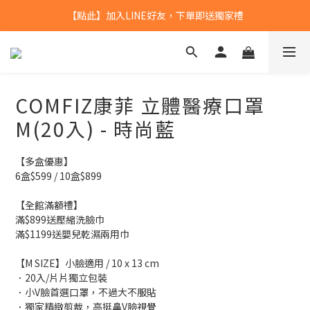
【點此】加入LINE好友，下單即送獨家禮
【點此】加入LINE好友，下單即送獨家禮
全館滿$799，本島免運
【點此】加入LINE好友，下單即送獨家禮
COMFIZ康菲 立體醫療口罩
M(20入) - 時尚藍
【多盒優惠】
6盒$599 / 10盒$899
【全館滿額禮】
滿$899送壓縮洗臉巾
滿$1199送嬰兒乾濕兩用巾
【M SIZE】小臉適用 / 10 x 13 cm
．20入/片片獨立包裝 
．小V臉首選口罩，不過大不服貼
．獨家精緻剪裁，高挺鼻V臉視覺