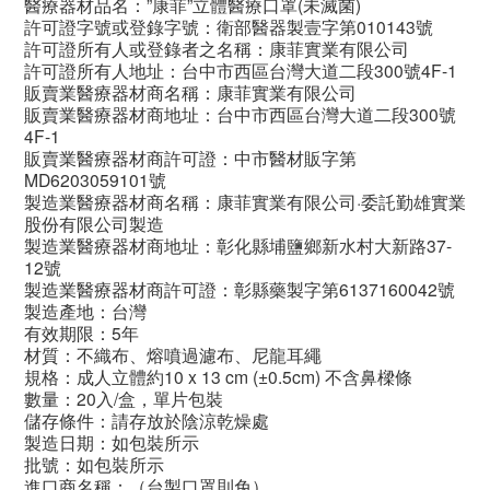
醫療器材品名：”康菲”立體醫療口罩(未滅菌)
許可證字號或登錄字號：衛部醫器製壹字第010143號
許可證所有人或登錄者之名稱：康菲實業有限公司
許可證所有人地址：台中市西區台灣大道二段300號4F-1
販賣業醫療器材商名稱：康菲實業有限公司
販賣業醫療器材商地址：台中市西區台灣大道二段300號
4F-1
販賣業醫療器材商許可證：中市醫材販字第
MD6203059101號
製造業醫療器材商名稱：康菲實業有限公司·委託勤雄實業
股份有限公司製造
製造業醫療器材商地址：彰化縣埔鹽鄉新水村大新路37-
12號
製造業醫療器材商許可證：彰縣藥製字第6137160042號
製造產地：台灣
有效期限：5年
材質：不織布、熔噴過濾布、尼龍耳繩
規格：成人立體約10 x 13 cm (±0.5cm) 不含鼻樑條
數量：20入/盒，單片包裝
儲存條件：請存放於陰涼乾燥處
製造日期：如包裝所示
批號：如包裝所示
進口商名稱：（台製口罩則免）