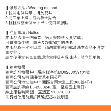
▍佩戴方法 / Wearing method
1.拉開兩側耳帶，掛於雙耳
2.將口罩上緣，沿著鼻子貼合
3.輕輕調整全側至下巴，使口罩服貼
▍注意事項 / Notice
本產品適用一般民眾、病人與醫護人員穿戴，
可阻擋微生物、體液及粒狀物質的傳遞
本產品為一次性口罩，請勿重覆使用或清洗本產品不具防
毒功能，
請勿使用於有毒氣體環境當呼吸有異味時，請立即更換。
▍藥商執照
藥商許可執照∣中市醫材販字第MD6203059101號
藥商公司名稱∣康菲實業有限公司
藥商公司地址∣台中市西區台灣大道二段300號4F-1
藥商諮詢專線∣05-2360246(週一至週五上班日)
線上服務時間∣週一至週五 9:00-18:00
消費者使用前應詳閱醫療器材說明書