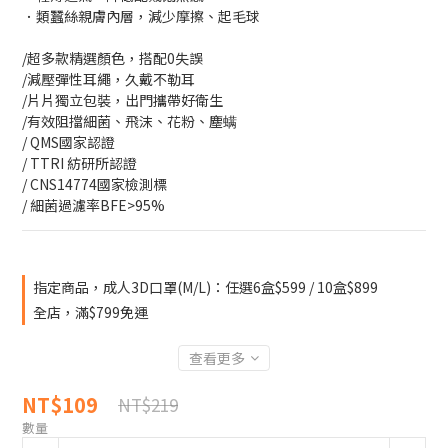
．類蠶絲親膚內層，減少摩擦、起毛球
/超多款精選顏色，搭配0失誤
/減壓彈性耳繩，久戴不勒耳
/片片獨立包裝，出門攜帶好衛生
/有效阻擋細菌、飛沫、花粉、塵螨
/ QMS國家認證
/ TTRI 紡研所認證
/ CNS14774國家檢測標
/ 細菌過濾率BFE>95%
指定商品，成人3D口罩(M/L)：任選6盒$599 / 10盒$899
全店，滿$799免運
查看更多
NT$109
NT$219
數量