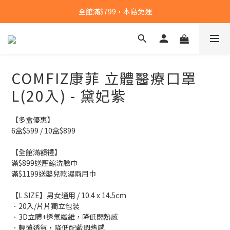
【點此】加入LINE好友，下單即送獨家禮
全館滿$799，本島免運
【點此】加入LINE好友，下單即送獨家禮
COMFIZ康菲 立體醫療口罩
L(20入) - 黛妃紫
【多盒優惠】
6盒$599 / 10盒$899
【全館滿額禮】
滿$899送壓縮洗臉巾
滿$1199送嬰兒乾濕兩用巾
【L SIZE】男女通用 / 10.4 x 14.5cm 
．20入/片片獨立包裝 
．3D立體+透氣纖維，降低悶熱感
．輕薄透氣，降低配戴悶熱感