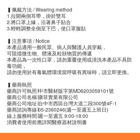
▍佩戴方法 / Wearing method
1.拉開兩側耳帶，掛於雙耳
2.將口罩上緣，沿著鼻子貼合
3.輕輕調整全側至下巴，使口罩服貼
▍注意事項 / Notice
本產品適用一般民眾、病人與醫護人員穿戴，
可阻擋微生物、體液及粒狀物質的傳遞
本產品為一次性口罩，請勿重覆使用或清洗本產品不具防
毒功能，
請勿使用於有毒氣體環境當呼吸有異味時，請立即更換。
▍藥商執照
藥商許可執照∣中市醫材販字第MD6203059101號
藥商公司名稱∣康菲實業有限公司
藥商公司地址∣台中市西區台灣大道二段300號4F-1
藥商諮詢專線∣05-2360246(週一至週五上班日)
線上服務時間∣週一至週五 9:00-18:00
消費者使用前應詳閱醫療器材說明書