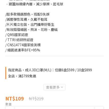
．類蠶絲親膚內層，減少摩擦、起毛球
/超多款精選顏色，搭配0失誤
/減壓彈性耳繩，久戴不勒耳
/片片獨立包裝，出門攜帶好衛生
/有效阻擋細菌、飛沫、花粉、塵螨
/ QMS國家認證
/ TTRI 紡研所認證
/ CNS14774國家檢測標
/ 細菌過濾率BFE>95%
指定商品，成人3D口罩(M/L)：任選6盒$599 / 10盒$899
全店，滿$799免運
查看更多
NT$109
NT$219
數量