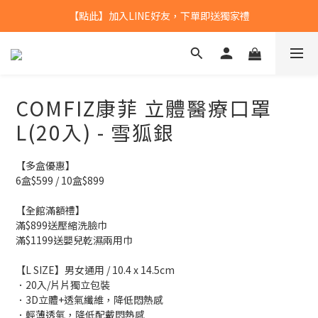
【點此】加入LINE好友，下單即送獨家禮
【點此】加入LINE好友，下單即送獨家禮
全館滿$799，本島免運
【點此】加入LINE好友，下單即送獨家禮
COMFIZ康菲 立體醫療口罩
L(20入) - 雪狐銀
【多盒優惠】
6盒$599 / 10盒$899
【全館滿額禮】
滿$899送壓縮洗臉巾
滿$1199送嬰兒乾濕兩用巾
【L SIZE】男女通用 / 10.4 x 14.5cm 
．20入/片片獨立包裝 
．3D立體+透氣纖維，降低悶熱感
．輕薄透氣，降低配戴悶熱感