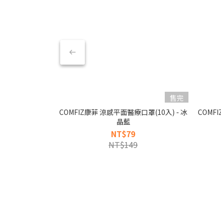
售完
COMFIZ康菲 涼感平面醫療口罩(10入) - 冰
COMF
晶藍
NT$79
NT$149