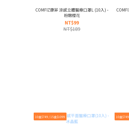
COMFIZ康菲 涼感立體醫療口罩L (10入) -
COMF
粉嫩櫻花
NT$99
NT$189
10盒$749 / 15盒$1099
10盒$749