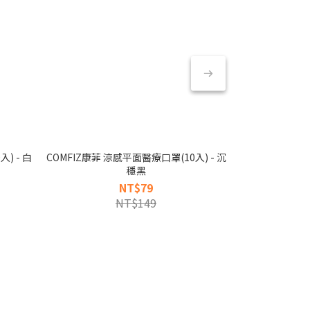
) - 白
COMFIZ康菲 涼感平面醫療口罩(10入) - 沉
COMFIZ康菲 
穩黑
NT$79
NT$149