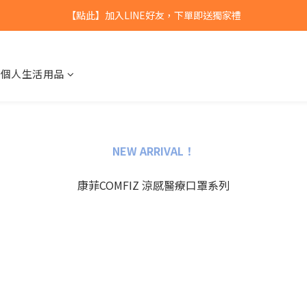
【點此】加入LINE好友，下單即送獨家禮
【點此】加入LINE好友，下單即送獨家禮
全館滿$799，本島免運
個人生活用品
【點此】加入LINE好友，下單即送獨家禮
NEW ARRIVAL！
康菲COMFIZ 涼感醫療口罩系列