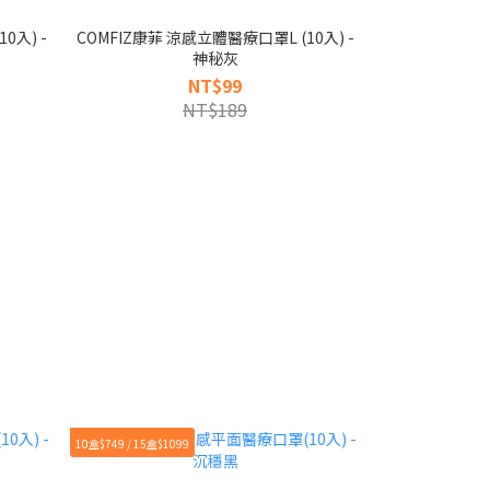
0入) -
COMFIZ康菲 涼感立體醫療口罩L (10入) -
COMFIZ康菲 
神秘灰
NT$99
NT$189
10盒$749 / 15盒$1099
10盒$749 / 15盒$10